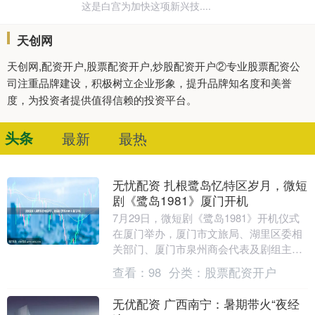
这是白宫为加快这项新兴技....
天创网
天创网,配资开户,股票配资开户,炒股配资开户②专业股票配资公
司注重品牌建设，积极树立企业形象，提升品牌知名度和美誉
度，为投资者提供值得信赖的投资平台。
头条
最新
最热
无忧配资 扎根鹭岛忆特区岁月，微短
剧《鹭岛1981》厦门开机
7月29日，微短剧《鹭岛1981》开机仪式
在厦门举办，厦门市文旅局、湖里区委相
关部门、厦门市泉州商会代表及剧组主创
齐聚现场，共同见证这部讲述厦门特区奋
查看：
98
分类：
股票配资开户
斗岁月、联....
无优配资 广西南宁：暑期带火“夜经