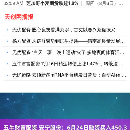
02:59 AM
芝加哥小麦期货跌超1.8%
周四（8月6日）纽约尾盘，彭博谷物分类指数跌0.36%，报30.8249点。CBOT玉米期货涨0.27%，CBOT小麦期货跌1.83%，CBOT大豆期货涨0.23%，豆粕期货涨0.19%，豆油期货涨0.21%。CBOT瘦肉猪期货跌1.63%，活牛期货跌1.86%，饲牛期货跌1.90%。
天创网播报
无优配资 匠心竞技香满茶乡，古丈以赛兴茶促振兴
杨方配资 从链群聚势到民生提质——渭南高质量发展的“速度”与
无优配资 “白天上班、晚上运动”火了 多地夜间体育活动聚人气
五牛财富配资 7月16日精达转债上涨1.47%，转股溢价率1
无忧策略 云顶新耀mRNA平台研发日背后：自研AI+mRNA