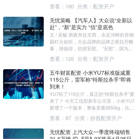
1956公园消夏。 7月29日傍晚，武汉武....
查看：
180
分类：
配资开户
无忧策略 【汽车人】大众说“全新以
赴”，“新”是实力 “信”是底色
文 / 吴毓 雨夜奔赴京西，永定河畔的首钢
园灯火如炬，大众品牌的品牌之夜拉开帷
幕，很值得，也很安慰。 “安慰”，因为大
众汽车仍然坚守。 最近几年，汽车圈的品
查看：
126
分类：
配资开户
牌之....
五牛财富配资 小米YU7标准版减重
115公斤，雷军称“特斯拉杀手”即将
到来！
YU7轻了115公斤，真正的“特斯拉杀手”要
来了？ 今天工信部新车公示里，小米YU7
新增了一个版本，整备质量2650kg，比现
款96.3度电的版本轻了115kg....
查看：
87
分类：
炒股配资开户
无忧配资 上汽大众一季度终端销售
21.6万辆 ID. ERA 9X将于4月25日