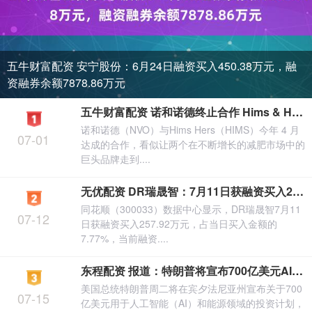
五牛财富配资 安宁股份：6月24日融资买入450.38万元，融
资融券余额7878.86万元
五牛财富配资 诺和诺德终止合作 Hims & Hers的未来蒙上阴影
诺和诺德（NVO）与Hims Hers（HIMS）今年 4 月
07-01
达成的合作，看似让两个在不断增长的减肥市场中的
巨头品牌走到....
无优配资 DR瑞晟智：7月11日获融资买入257.92万元
同花顺（300033）数据中心显示，DR瑞晟智7月11
07-12
日获融资买入257.92万元，占当日买入金额的
7.77%，当前融资....
东程配资 报道：特朗普将宣布700亿美元AI和能源投资，贝莱德等公司的高管将亲临现场
美国总统特朗普周二将在宾夕法尼亚州宣布关于700
07-15
亿美元用于人工智能（AI）和能源领域的投资计划，