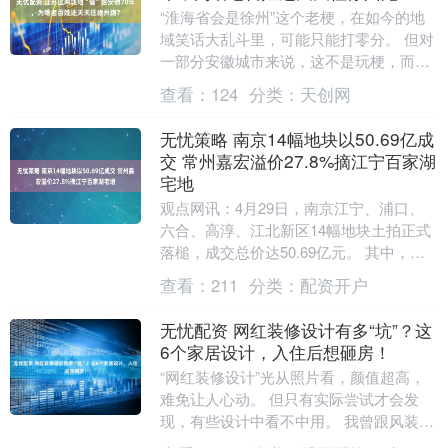
“淮海省会是徐州”这个老梗，在如今的地
域笑话大乱斗里，可能只能打零分。 但对
一部分安徽城市来说，这不是玩梗，而是
生活的日常。 比如说，在安徽省东北部的
查看：
124
分类：
天创网
萧县、砀山....
无忧策略 南京14幅地块以50.69亿成
交 常州嘉宏溢价27.8%摘江宁百家湖
宅地
观点网讯：4月29日，南京江宁、浦口、
六合、高淳、江北新区14幅地块土拍正式
落槌，成交总价达50.69亿元。 其中，江
宁百家湖G08地块成为本次土拍焦点，常
查看：
211
分类：
配资开户
州嘉....
无忧配资 网红装修设计有多“坑”？这
6个家居设计，入住后想砸房！
“网红装修设计”光从照片看，颜值超高，
难免让人心动。 但只有实际尝试才会发
现，有些设计中看不中用。 我曾跟风装了
很多鸡肋设计，入住后甚至有砸房子的冲