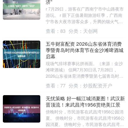
济”
r 7月29日，游客在广西南宁市中山路夜市
游玩。 r 眼下正值暑期旅游旺季，广西南
宁市各大夜市游客众多，升腾的烟火气点
燃了游客的游玩消费热情，助推当地夏日
查看：
83
分类：
天创网
夜经济....
五牛财富配资 2026山东省体育消费
季暨青岛时尚体育节在金沙滩啤酒城
启幕
现场气排球赛事比拼画面。（来源：金沙
滩啤酒城） 信网7月30日讯 7月28日，
2026山东省体育消费季暨第七届青岛时尚
体育节在青岛西海岸新区金沙滩啤酒城正
查看：
77
分类：
炒股配资开户
式启动....
无忧策略 好一幅江城消夏图！武汉新
晋顶流！来武昌湾1956赏绝美江景
傍晚时分，市民游客在武昌湾1956公园消
夏。 傍晚时分，市民游客在武昌湾1956公
园消夏。 傍晚时分，市民游客在武昌湾