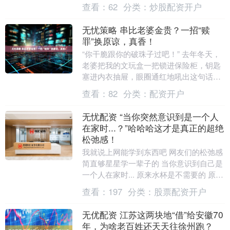
亲的饭盒。他当工人那阵子，天天带着
查看：
62
分类：
炒股配资开户
它。 小时候不懂....
无忧策略 串比老婆金贵？一招“赎
罪”换原谅，真香！
“你干脆跟你的破珠子过吧！” 去年冬天，
老婆把我的文玩盒一把锁进保险柜，钥匙
塞进内衣抽屉，眼圈通红地吼出这句话
时，我愣在原地，手还悬在半空，刚想拿
查看：
82
分类：
配资开户
那串盘了三年的....
无忧配资 “当你突然意识到是一个人
在家时...？”哈哈哈这才是真正的超绝
松弛感！
我就说上网能学到东西吧 网友们的松弛感
简直够星星学一辈子的 当你意识到自己是
一个人在家时... 原来水杯是不需要的 原来
饭是可以在厨房吃的 想在哪里睡觉就在
查看：
197
分类：
股票配资开户
哪....
无优配资 江苏这两块地“借”给安徽70
年，为啥老百姓还天天往徐州跑？