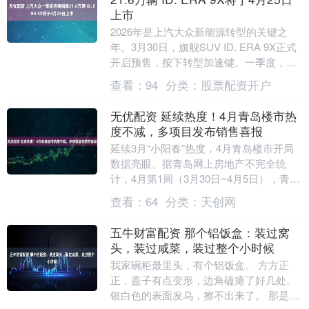
上市
2026年是上汽大众新能源转型的关键之
年。3月30日，旗舰SUV ID. ERA 9X正式
开启预售，按下转型加速键。一季度，上
汽大众累计终端销量21.6万辆；3....
查看：
94
分类：
股票配资开户
无优配资 延续热度！4月青岛楼市热
度不减，多项目发布销售喜报
延续3月“小阳春”热度，4月青岛楼市开局
数据亮眼。据青岛网上房地产不完全统
计，4月第1周（3月30日~4月5日），青岛
市全市新房（包括住宅、公寓、商业、办
查看：
64
分类：
天创网
公等）....
五牛财富配资 那个铝饭盒：装过窝
头，装过咸菜，装过整个小时候
我家碗柜最里头，有个铝饭盒。 方方正
正，盖子有点变形，边角磕瘪了好几处。
银白色的表面发乌，擦不出来了。 那是父