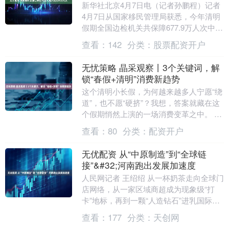
新华社北京4月7日电（记者孙鹏程）记者
4月7日从国家移民管理局获悉，今年清明
假期全国边检机关共保障677.9万人次中外
人员出入境，日均226万人次，较去年同
查看：
142
分类：
股票配资开户
期增....
无忧策略 晶采观察丨3个关键词，解
锁“春假+清明”消费新趋势
这个清明小长假，为何越来越多人宁愿“绕
道”，也不愿“硬挤”？我想，答案就藏在这
个假期悄然上演的一场消费变革之中。 首
先，今年清明小长假与以往最大的不同，
查看：
80
分类：
配资开户
在于春假....
无优配资 从“中原制造”到“全球链
接”&#32;河南跑出发展加速度
人民网记者 王绍绍 从一杯奶茶走向全球门
店网络，从一家区域商超成为现象级“打
卡”地标，再到一颗“人造钻石”进乳国际市
场并改变价格体系……一张以产业链为骨
查看：
177
分类：
天创网
架、以供....