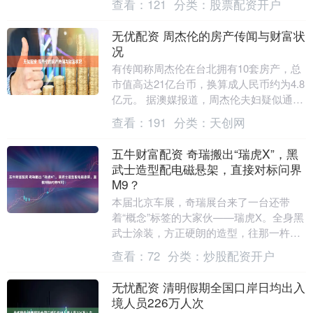
查看：
121
分类：
股票配资开户
动…… 下面....
无优配资 周杰伦的房产传闻与财富状
况
有传闻称周杰伦在台北拥有10套房产，总
市值高达21亿台币，换算成人民币约为4.8
亿元。 据澳媒报道，周杰伦夫妇疑似通过
昆凌父亲的名义，购入了墨尔本一处占地
查看：
191
分类：
天创网
超30....
五牛财富配资 奇瑞搬出“瑞虎X”，黑
武士造型配电磁悬架，直接对标问界
M9？
本届北京车展，奇瑞展台来了一台还带
着“概念”标签的大家伙——瑞虎X。全身黑
武士涂装，方正硬朗的造型，往那一杵，
气场确实压人。 这台车被奇瑞内部定义
查看：
72
分类：
炒股配资开户
为“新东方旗舰....
无忧配资 清明假期全国口岸日均出入
境人员226万人次